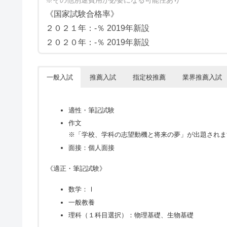
《国家試験合格率》
２０２１年：-％ 2019年新設
２０２０年：-％ 2019年新設
一般入試
推薦入試
指定校推薦
業界推薦入試
適性・筆記試験
作文
※「学校、学科の志望動機と将来の夢」が出題されます
面接：個人面接
《適正・筆記試験》
数学：Ⅰ
一般教養
理科（１科目選択）：物理基礎、生物基礎