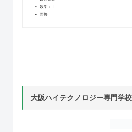
数学：Ⅰ
面接
書類審査
書類審査
数学：Ⅰ
面接
面接
大阪ハイテクノロジー専門学校