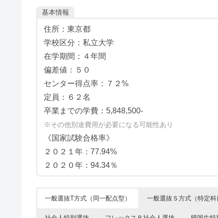
基本情報
住所：東京都
学校区分：私立大学
在学期間：４年間
偏差値：５０
センター得点率：７２%
定員：６２名
卒業までの学費：5,848,500-
※その他別途費用が必要になる可能性あり
《国家試験合格率》
２０２１年：77.94%
２０２０年：94.34％
一般選抜T方式（同一配点型）
一般選抜Ｓ方式（特定科
社会人特別選抜
フレックスＢ社会人選抜
帰国生特