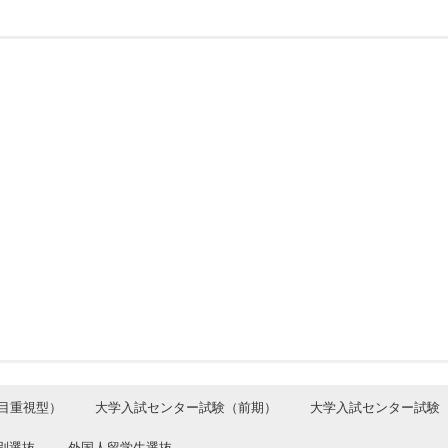
目重視型）
大学入試センター試験（前期）
大学入試センター試験
別選抜
外国人留学生選抜