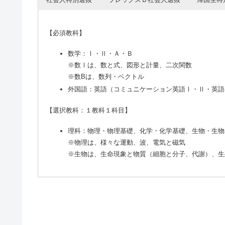
【必須教科】
数学：Ⅰ・Ⅱ・Ａ・Ｂ
※数Ⅰは、数と式、図形と計量、二次関数
※数Bは、数列・ベクトル
外国語：英語（コミュニケーション英語Ⅰ・Ⅱ・英語
【選択教科：１教科１科目】
理科：物理・物理基礎、化学・化学基礎、生物・生物
※物理は、様々な運動、波、電気と磁気
※生物は、生命現象と物質（細胞と分子、代謝）、生
【必須教科】
【必須教科】
【必須教科】
小論文
小論文
小論文
小論文（日本語）
小論文（日本語）
面接
英語
面接
数学
英語
数学：Ⅰ・Ⅱ・Ａ・Ｂ
数学：Ⅰ・Ａ、Ⅱ・Ｂ
数学：Ⅰ・Ａ、Ⅱ・Ｂ
※口頭試問を含む
※辞書不可
※口頭試問を含む
※辞書不可
面接
※数Ⅰは、数と式、図形と計量、二次関数
※数Ⅰは、数と式、図形と計量、二次関数
※数Ⅰは、数と式、図形と計量、二次関数