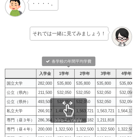
・・・・。
それでは一緒に見てみましょう！
各学校の年間平均学費
入学金
1学年
2学年
3学年
4学年
国立大学
282,000
535,800
535,800
535,800
535,800
公立（県内）
211,500
532,050
532,050
532,050
532,050
公立（県外）
493,500
532,050
532,050
532,050
532,050
私立大学
266,917
1,496,179
1,563,721
1,563,721
1,564,138
専門（昼３年）
286,364
1,175,455
1,188,182
1,211,818
スクロールできます
専門（昼４年）
200,000
1,322,500
1,322,500
1,322,500
1,322,500