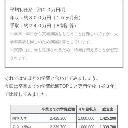
平均初任給：約２０万円/月
年収：約３００万円（１５ヶ月分）
手取：約２４０万円（８割計算）
※本来１年目から賞与満額をもらうことは難しいですが、大
学卒業後も同じのため満額計算としています。
※実際には手当も追加されるため、給与は増えることが想定
されます。
それでは先ほどの学費と合わせてみましょう。
今回は卒業までの学費総額TOP３と専門学校（昼３年）
で比較してみました。
卒業までの学費総額
４年目収入
総支出
国立大学
2,425,200
1,000,000
1,425,200
公立（県内）
2,339,700
1,000,000
1,339,700