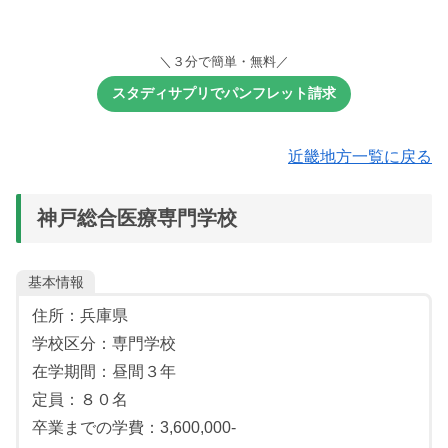
課題レポート提出型 or 授業体験型
面接
面接
小論文
筆記試験
筆記試験
面接
＼３分で簡単・無料／
エントリーシート
《筆記試験》
《筆記試験》
自己PRシート
スタディサプリでパンフレット請求
【選択教科：１教科】
【選択教科：１教科】
面談
課題レポートの内容
小論文
小論文
近畿地方一覧に戻る
数学Ⅰ（データの分析を除く）
数学Ⅰ（データの分析を除く）
生物基礎
生物基礎
神戸総合医療専門学校
基本情報
住所：兵庫県
学校区分：専門学校
在学期間：昼間３年
定員：８０名
卒業までの学費：3,600,000-