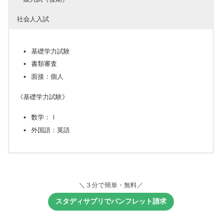
社会人入試
基礎学力試験
書類審査
面接：個人
《基礎学力試験》
数学：Ⅰ
外国語：英語
基礎学力試験
学力試験
学力試験
基礎学力試験
書類審査
面接：グループ
面接：グループ
小論文
＼３分で簡単・無料／
面接：グループ
面接
《学力試験》
《学力試験》
スタディサプリでパンフレット請求
【必須教科】
《基礎学力試験》
《基礎学力試験》
数学：Ⅰ・Ⅱ