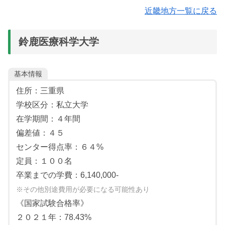
数学：Ⅰ
近畿地方一覧に戻る
数学：Ⅰ
数学：Ⅰ
【選択教科：１教科１科目】
鈴鹿医療科学大学
数学：Ⅰ・Ⅱ
外国語：英語
基本情報
住所：三重県
学校区分：私立大学
在学期間：４年間
偏差値：４５
センター得点率：６４%
定員：１００名
卒業までの学費：6,140,000-
※その他別途費用が必要になる可能性あり
《国家試験合格率》
２０２１年：78.43%