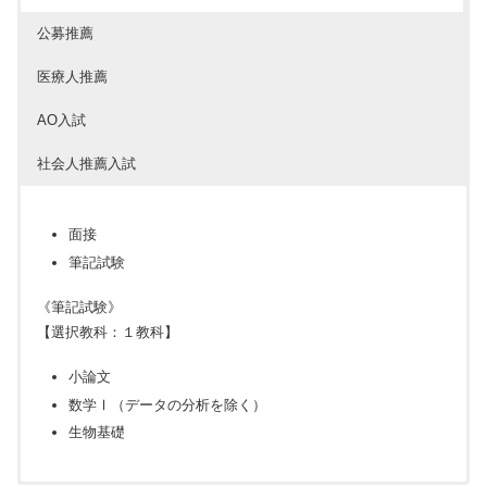
公募推薦
医療人推薦
AO入試
社会人推薦入試
面接
筆記試験
《筆記試験》
【選択教科：１教科】
小論文
数学Ⅰ（データの分析を除く）
生物基礎