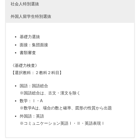
社会人特別選抜
外国人留学生特別選抜
基礎力選抜
面接：集団面接
書類審査
《基礎力検査》
【選択教科：２教科２科目】
国語：国語総合
※国語総合は、古文・漢文を除く
数学：Ⅰ・A
※数学Aは、場合の数と確率、図形の性質から出題
外国語：英語
※コミュニケーション英語Ⅰ・Ⅱ・英語表現Ⅰ