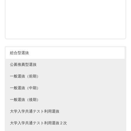
2級
4点
《課外活動の評価基準と加算点数》
活動内容
評価基準
加点
生徒会・学校行事
生徒会役員・文化祭体育祭実行委員長
2点
部活動の貢献
部長・副部長・チーフマネージャー
2点
総合型選抜
公募推薦型選抜
一般選抜（前期）
一般選抜（中期）
一般選抜（後期）
大学入学共通テスト利用選抜
大学入学共通テスト利用選抜２次