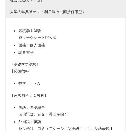
社会人選抜（Ⅱ期）
大学入学共通テスト利用選抜（面接併用型）
基礎学力試験
※マークシート記入式
面接：個人面接
調査書等
《基礎学力試験》
【必須教科】
数学：Ⅰ・A
【選択教科：１教科】
国語：国語総合
※国語は、古文・漢文を除く
外国語：英語
※英語は、コミュニケーション英語Ⅰ・Ⅱ、英語表現Ⅰ