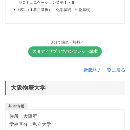
※コミュニケーション英語Ⅰ・Ⅱ
理科（１科目選択）：化学基礎、生物基礎
【必須教科】
基礎テスト
面接
共通選抜：高得点３科目
共通選抜：高得点２科目
共通選抜：高得点２科目
※口頭試問を含む
※最高得点1.5倍換算
面接調査書
調査書等
＼３分で簡単・無料／
《共通選抜》
数学：Ⅰ・A、Ⅱ
調査書
※調査書の提出が不可能な場合は、「テーマ作文」の提出
志望動機書
【選択教科：１～２教科２～３科目】
《共通選抜》
スタディサプリでパンフレット請求
が課されます。
志望動機書
推薦書
【選択教科：１教科１科目】
※英語・国語の同時採用はなし
【選択教科：１～２教科１～２科目】
※英語・国語の同時採用はなし
《共通選抜》
《基礎テスト》
外国語：英語
数学：Ⅰ・A、Ⅱ・B
近畿地方一覧に戻る
【選択教科：１～２教科１～２科目】
【必須教科】
※コミュニケーション英語Ⅰ・Ⅱ、英語表現Ⅰ
数学：Ⅰ・A、Ⅱ・B
理科：物理基礎、化学基礎、生物基礎、物理、化学、生
※英語・国語の同時採用はなし
理科（１科目選択）：物理基礎、化学基礎、生物基礎
物、地球科学
理科：物理基礎、化学基礎、生物基礎、物理、化学、生
数学：Ⅰ・A
大阪物療大学
※基礎を付した科目は２科目で１科目とする
数学：Ⅰ・A、Ⅱ・B
物、地球科学
※基礎を付した科目は２科目で１科目とする
【選択教科：１教科１科目】
外国語：英語
理科：物理基礎、化学基礎、生物基礎、物理、化学、生
※リスニングを含む
物、地球科学
外国語：英語
基本情報
外国語：英語
※基礎を付した科目は２科目で１科目とする
※リスニングを含む
国語：国語
※コミュニケーション英語Ⅰ・Ⅱ
住所：大阪府
外国語：英語
国語：国語
理科（１科目選択）：化学基礎、生物基礎
学校区分：私立大学
※リスニングを含む