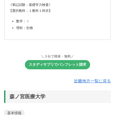
《筆記試験：基礎学力検査》
【選択教科：１教科１科目】
数学：Ⅰ
理科：生物
筆記試験
筆記試験
筆記試験
小論文
小論文
面接：グループ面接
面接：グループ面接
面接：グループ面接
面接：グループ面接
面接：個人面接
＼３分で簡単・無料／
《筆記試験：基礎学力検査》
《筆記試験》
《筆記試験：基礎学力検査》
スタディサプリでパンフレット請求
【必須教科】
【必須教科】
【選択教科：１教科１科目】
数学：Ⅰ
数学：Ⅰ・Ⅱ
数学：Ⅰ
近畿地方一覧に戻る
理科：生物
森ノ宮医療大学
基本情報