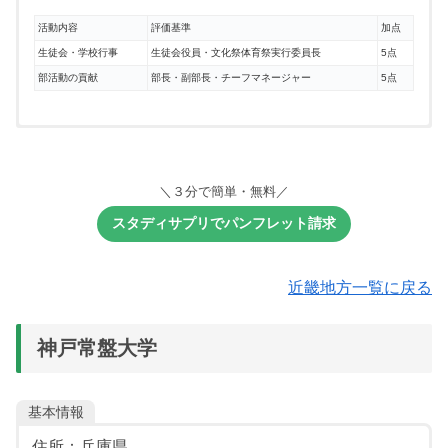
活動内容
評価基準
加点
生徒会・学校行事
生徒会役員・文化祭体育祭実行委員長
5点
部活動の貢献
部長・副部長・チーフマネージャー
5点
基礎学力試験
面接：個人面接
基礎学力試験
基礎学力試験
基礎学力試験
第一志望のみ
《一次選考：共通選抜》
※マークシート記入式
※マークシート記入式
※マークシート記入式
※マークシート記入式
【必須教科】
＼３分で簡単・無料／
在籍校が指定校になっているか、募集学科・推薦枠・評定値等の
基礎学力試験
面接：グループ面接
面接：グループ面接
面接：個人面接
面接：個人面接
条件については高等学校・中等教育学校に直接お問い合わせくだ
スタディサプリでパンフレット請求
※マークシート記入式
数学（１科目選択）：Ⅰ、Ⅰ・A
調査書等
さい。また、指定校推薦選抜の要項は、在籍している高等学校・
《基礎学力試験》
《基礎学力試験》
《基礎学力試験》
面接：グループ面接
中等教育学校より入手してください。
【選択教科：１教科１～２科目】
２科目型・３科目型あり。
【必須教科】
【必須教科】
《基礎学力試験》
近畿地方一覧に戻る
２科目型は第一志望のみ判定。
《基礎学力試験》
【必須教科】
国語：国語総合
数学：Ⅰ・A
数学：Ⅰ・A
２科目型・３科目型同時受験可能。
【必須教科】
外国語：英語
数学：Ⅰ・A
神戸常盤大学
【選択教科：１教科１科目】
【選択教科：１教科１科目】
【必須教科】
数学：Ⅰ・A
※英語は、リスニングを含む
【選択教科：１教科１科目】
理科（１科目選択）：物理、化学、生物、物理基礎、化学
国語：国語総合
国語：国語総合
【選択教科：１教科１科目】
数学：Ⅰ・A
基礎、生物基礎
基本情報
※国語は、古文・漢文を除く
※国語は、古文・漢文を除く
国語：国語総合
※基礎を付した科目は２科目で１科目とする
【選択教科：１～２教科１～２科目】
国語：国語総合
※国語は、古文・漢文を除く
外国語：英語
外国語：英語
住所：兵庫県