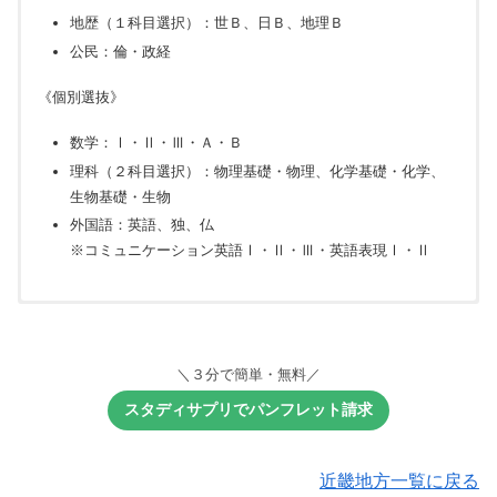
地歴（１科目選択）：世Ｂ、日Ｂ、地理Ｂ
公民：倫・政経
《個別選抜》
数学：Ⅰ・Ⅱ・Ⅲ・Ａ・Ｂ
理科（２科目選択）：物理基礎・物理、化学基礎・化学、
生物基礎・生物
外国語：英語、独、仏
※コミュニケーション英語Ⅰ・Ⅱ・Ⅲ・英語表現Ⅰ・Ⅱ
《一次選抜：共通選抜》
【必須教科】
＼３分で簡単・無料／
国語：国語
スタディサプリでパンフレット請求
数学（必須）：Ⅰ・A、Ⅱ・B
理科（２科目選択）：物理、化学、生物、地球化学
近畿地方一覧に戻る
外国語（１科目選択）：英、独、仏、中、韓