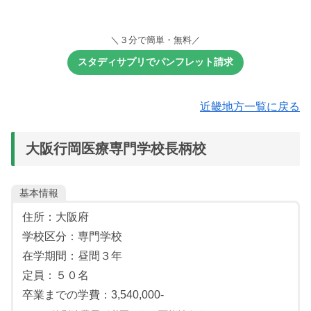
【必須教科：１教科１科目】
【選択教科：１～２教科１～２科目】
《共通選抜》
《共通選抜》
基礎力選抜
筆記試験
小論文
面接：個人面接
※理科の科目は必ず１科目選択すること
【選択教科①：１教科】
【選択教科①：１教科】
書類審査
面接：個人面接
面接：個人面接
書類審査
＼３分で簡単・無料／
理科（１組選択）：「物理基礎・物理」「化学基礎・化
書類審査
学」「生物基礎・生物」「化学基礎・生物基礎」
国語：国語総合
国語：国語
国語：国語
《基礎力検査》
《筆記試験》
スタディサプリでパンフレット請求
※化学は、高分子化合物の性質と利用を除いて出題
※国語総合は、古文・漢文を除く
※国語は、近代以降の文章
※国語は、近代以降の文章
【必須教科：１教科２科目】
【選択教科：１教科】
※生物は、生態と環境、生物の進化と系統を除いて出題
※理科の科目は必ず１科目選択すること
外国語：英語
外国語：英語
外国語：英語
理科（２科目選択）：物理基礎、化学基礎、生物基礎
近畿地方一覧に戻る
※コミュニケーション英語Ⅰ・Ⅱ・英語表現Ⅰ
※英語は、リスニングを含む
※英語は、リスニングを含む
【選択教科：２教科】
国語：国語総合
理科：化学基礎・化学、生物基礎・生物
【選択教科：１教科１科目】
【選択教科②：２教科２科目】
【選択教科②：２教科２科目】
※国語総合は、古文・漢文を除く
※化学は、高分子化合物の性質と利用を除いて出題
大阪行岡医療専門学校長柄校
国語：国語総合
※数学からは１科目まで選択
※数学からは１科目まで選択
数学：Ⅰ・Ⅱ・A
※生物は、生態と環境、生物の進化と系統を除いて出題
国語：国語総合
※国語総合は、古文・漢文を除く
※理科からは２科目選択可能
※理科からは２科目選択可能
※数学Aは、場合の数と確率、図形の性質から出題
※国語総合は、古文・漢文を除く
数学：Ⅰ・Ⅱ・A
基本情報
数学：Ⅰ・A
※数学Aは、場合の数と確率、図形の性質から出題
数学：Ⅰ、Ⅰ・A、Ⅱ、Ⅱ・B
数学：Ⅰ、Ⅰ・A、Ⅱ、Ⅱ・B
※数学Aは、場合の数と確率、図形の性質から出題
外国語：英語
理科：物理、化学、生物
理科：物理、化学、生物
住所：大阪府
外国語：英語
※コミュニケーション英語Ⅰ・Ⅱ・英語表現Ⅰ
学校区分：専門学校
※コミュニケーション英語Ⅰ・Ⅱ・英語表現Ⅰ
在学期間：昼間３年
定員：５０名
卒業までの学費：3,540,000-