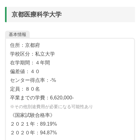
※英語は、リスニングを含む
京都医療科学大学
《二次選考》
提出書類
基本情報
面接
住所：京都府
学校区分：私立大学
在学期間：４年間
偏差値：４０
センター得点率：-%
定員：８０名
卒業までの学費：6,620,000-
※その他別途費用が必要になる可能性あり
《国家試験合格率》
２０２１年：89.19%
２０２０年：94.87%