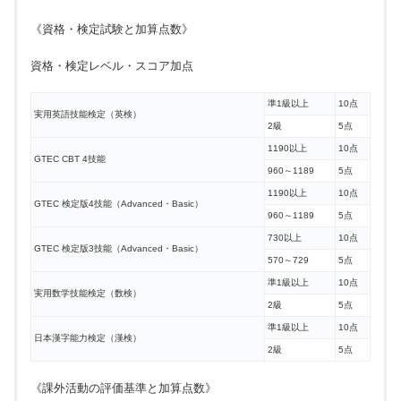
《資格・検定試験と加算点数》
資格・検定レベル・スコア加点
準1級以上
10点
実用英語技能検定（英検）
2級
5点
1190以上
10点
GTEC CBT 4技能
960～1189
5点
1190以上
10点
GTEC 検定版4技能（Advanced・Basic）
960～1189
5点
730以上
10点
GTEC 検定版3技能（Advanced・Basic）
570～729
5点
準1級以上
10点
実用数学技能検定（数検）
2級
5点
準1級以上
10点
日本漢字能力検定（漢検）
2級
5点
《課外活動の評価基準と加算点数》