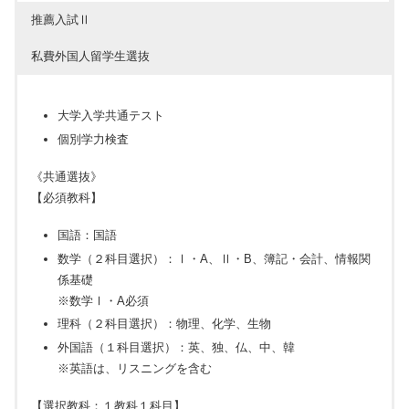
推薦入試Ⅱ
私費外国人留学生選抜
大学入学共通テスト
個別学力検査
《共通選抜》
【必須教科】
国語：国語
数学（２科目選択）：Ⅰ・A、Ⅱ・B、簿記・会計、情報関
係基礎
※数学Ⅰ・A必須
理科（２科目選択）：物理、化学、生物
外国語（１科目選択）：英、独、仏、中、韓
※英語は、リスニングを含む
【選択教科：１教科１科目】