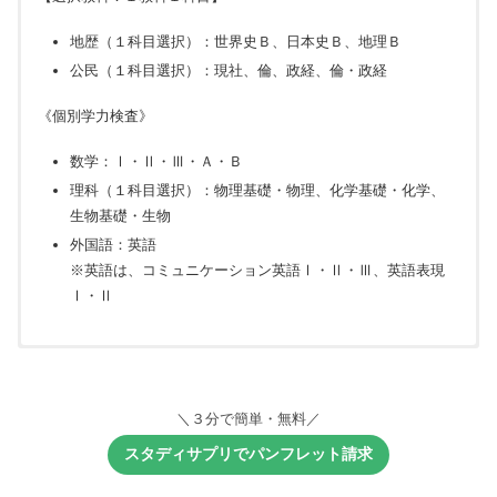
地歴（１科目選択）：世界史Ｂ、日本史Ｂ、地理Ｂ
公民（１科目選択）：現社、倫、政経、倫・政経
《個別学力検査》
数学：Ⅰ・Ⅱ・Ⅲ・Ａ・Ｂ
理科（１科目選択）：物理基礎・物理、化学基礎・化学、
生物基礎・生物
外国語：英語
※英語は、コミュニケーション英語Ⅰ・Ⅱ・Ⅲ、英語表現
Ⅰ・Ⅱ
調査書等
2020年度日本留学試験の成績
共通選抜
個別学力検査の成績
＼３分で簡単・無料／
面接
書類審査
スタディサプリでパンフレット請求
《共通選抜》
《個別学力検査》