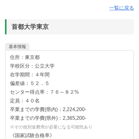
【必須教科】
一覧に戻る
数学：Ⅰ・Ⅱ・Ⅲ・Ａ・Ｂ
国語：国語
理科（１科目選択）：物理基礎・物理、化学基礎・化学、
数学（２科目選択）：Ⅰ・A、Ⅱ・B、簿記・会計、情報関
生物基礎・生物
首都大学東京
係基礎
外国語：英語
※数学Ⅰ・A必須
※英語は、コミュニケーション英語Ⅰ・Ⅱ・Ⅲ、英語表現
理科（２科目選択）：物理、化学、生物
Ⅰ・Ⅱ
基本情報
外国語（１科目選択）：英、独、仏、中、韓
面接
住所：東京都
※英語は、リスニングを含む
学校区分：公立大学
【選択教科：１教科１科目】
在学期間：４年間
偏差値：５２．５
地歴（１科目選択）：世界史Ｂ、日本史Ｂ、地理Ｂ
センター得点率：７６～８２%
公民（１科目選択）：現社、倫、政経、倫・政経
定員：４０名
卒業までの学費(県内)：2,224,200-
卒業までの学費(県外)：2,365,200-
※その他別途費用が必要になる可能性あり
《国家試験合格率》