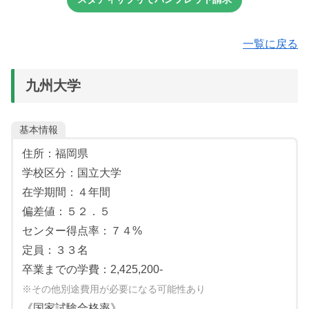
数学：Ⅰ・Ⅱ・Ⅲ・A・B
（理数科にあっては，理数数学Ⅰ・Ⅱ・特論）
一覧に戻る
理科（２科目以上）：物理・化学・生物
（理数科にあっては，理数物理・生物・化学より２科目以
上）
九州大学
大学入学共通テストにおいて下記科目を受験した者
国語：国語
地歴・公民（１科目選択）：世界史B、日本史B、地理Ｂ、
基本情報
「倫理、政治･経済」
住所：福岡県
数学：数Ⅰ・数Ａ
学校区分：国立大学
数学（１科目選択）：Ⅱ・Ｂ，簿記･会計、情報関係基礎
理科（２科目選択）：物理，化学，生物
在学期間：４年間
外国語：英語
偏差値：５２．５
※英語はリスニングを含む。
センター得点率：７４%
定員：３３名
【必須教科】
卒業までの学費：2,425,200-
出願書類の内容
※その他別途費用が必要になる可能性あり
教科成績、学校内外の様々な学習成果や活動実績、資格等
《国家試験合格率》