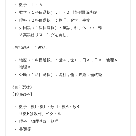
数学：Ⅰ・Ａ
数学（１科目選択）：Ⅱ・B、情報関係基礎
理科（２科目選択）：物理、化学、生物
外国語（１科目選択）：英語、独、仏、中、韓
※英語はリスニングを含む。
【選択教科：１教科】
地歴（１科目選択）：世Ａ，世Ｂ，日Ａ，日Ｂ，地理Ａ，
地理Ｂ
公民（１科目選択）：現社，倫，政経，倫政経
《個別選抜》
【必須教科】
数学：数I・数II・数III・数A・数B
※数Bは数列、ベクトル
理科：物理基礎・物理
書類等