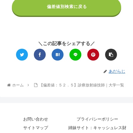
《共通選抜》
書類
偏差値別検索に戻る
【必須教科】
国語：国語
数学：Ⅰ・A、Ⅱ・B
理科（２科目選択）：物理、化学、生物
＼この記事をシェアする／
外国語：英語
※英語はリスニングを含む。
《一次選考》
あだらじ
調査書（国語、数学、理科及び外国語（英語）の学習成績
の状況）に
ホーム
【偏差値：５２．５】診療放射線技師｜大学一覧
よる書類選考。
《二次選考》
調査書
お問い合わせ
プライバシーポリシー
推薦書
サイトマップ
姉妹サイト：キャッシュレス財
志望理由書