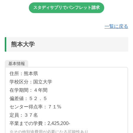
科・科目の成績
小論文
面接
スタディサプリでパンフレット請求
日本語試験の成績
面接
出願書類の内容
《共通選抜》
面接
一覧に戻る
【必須教科】
国語：国語
熊本大学
数学（２科目選択）：Ⅰ・A、Ⅱ・B、簿記・会計、情報関
係基礎
※数学Ⅰ・A必須
基本情報
理科（２科目選択）：物理、化学、生物、地球科学
住所：熊本県
外国語（１科目選択）：英、独、仏、中、韓
学校区分：国立大学
※英語は、リスニングを含む
在学期間：４年間
【選択教科：１教科１科目】
偏差値：５２．５
センター得点率：７１%
地歴（１科目選択）：世界史Ｂ、日本史Ｂ、地理Ｂ
定員：３７名
公民：倫・政経
卒業までの学費：2,425,200-
※その他別途費用が必要になる可能性あり