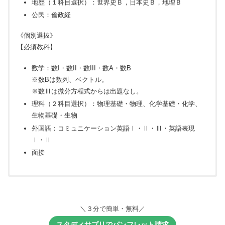
地歴（１科目選択）：世界史Ｂ，日本史Ｂ，地理Ｂ
公民：倫政経
《個別選抜》
【必須教科】
数学：数I・数II・数III・数A・数B
※数Bは数列、ベクトル。
※数Ⅲは微分方程式からは出題なし。
理科（２科目選択）：物理基礎・物理、化学基礎・化学、
生物基礎・生物
外国語：コミュニケーション英語Ⅰ・Ⅱ・Ⅲ・英語表現
Ⅰ・Ⅱ
面接
《出願要件》
＼３分で簡単・無料／
高等学校若しくは中等教育学校を卒業又は卒業見込みの者
次の科目を履修した者又は履修中の者
スタディサプリでパンフレット請求