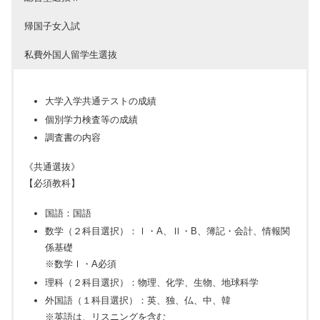
帰国子女入試
私費外国人留学生選抜
大学入学共通テストの成績
個別学力検査等の成績
調査書の内容
《共通選抜》
【必須教科】
国語：国語
数学（２科目選択）：Ⅰ・A、Ⅱ・B、簿記・会計、情報関
係基礎
※数学Ⅰ・A必須
理科（２科目選択）：物理、化学、生物、地球科学
外国語（１科目選択）：英、独、仏、中、韓
※英語は、リスニングを含む