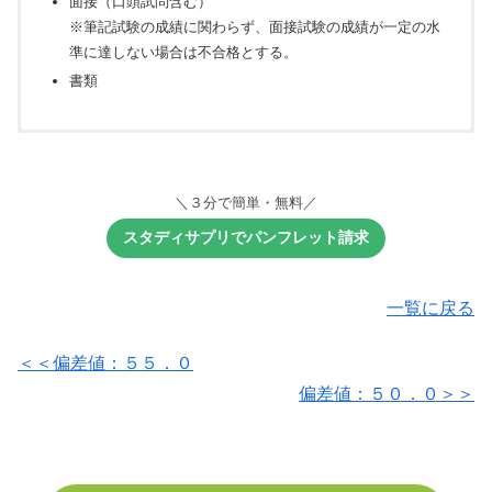
面接（口頭試問含む）
※筆記試験の成績に関わらず、面接試験の成績が一定の水
準に達しない場合は不合格とする。
書類
《共通選抜》
《受験資格》
出願書類
【必須教科】
次の外部英語検定試験のいずれかのスコアを有する者（CEFR A2
面接
＼３分で簡単・無料／
以上）
数学：Ⅰ・A、Ⅱ・B
スタディサプリでパンフレット請求
ケンブリッジ英語検定 120 以上
理科（２科目選択）：物理、化学、生物
実用英語技能検定 準２級 1700 以上
外国語：英語
一覧に戻る
※英語はリスニングを含む。
GTEC（Core，Basic，Advanced，CBT）
IELTS 4.0 以上
《個別選抜》
＜＜偏差値：５５．０
TEAP 135 以上
【必須教科】
偏差値：５０．０＞＞
TEAP CBT 235 以上
TOEFL iBT 42 以上
面接（口頭試問含む）
TOEIC L&R/TOEIC S&W 625 以上
※筆記試験の成績に関わらず、面接試験の成績が一定の水
準に達しない場合は不合格とする。