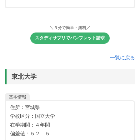
《出願要件》
＼３分で簡単・無料／
高等学校若しくは中等教育学校を卒業又は卒業見込みの者
調査書の全体の評定平均値が3.5以上の者で，「数学Ⅰ〜
スタディサプリでパンフレット請求
Ⅲ」又は「理数数学Ⅰ〜Ⅱ」の科目を履修した者
次のとおり令和 2 年度大学入試センター試験の 5 教科 7 科
一覧に戻る
目をすべて受験する者
国語：国語を１科目
地歴：世Ａ，世Ｂ，日Ａ，日Ｂ，地理Ａ，地理Ｂ
東北大学
公民：現社，倫，政経，倫政経
※地歴・公民どちらかを選択で１科目
数学：Ⅰ・A
基本情報
数学（１科目選択）：Ⅱ・B、情報関係基礎
住所：宮城県
理科（２科目選択）：物理、化学、生物
学校区分：国立大学
外国語（１科目選択）：英語、独、仏、中、韓
※英語はリスニングを含む。
在学期間：４年間
偏差値：５２．５
【必須教科】