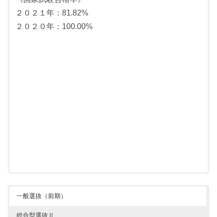
（英語の資格・検定試験など）を評価
２０２１年：81.82%
大学入学共通テストの成績
２０２０年：100.00%
筆記試験
論理的思考能力，英文読解力，文章表現力などの能力を評
価
面接
保健学への関心や学習意欲，探究心，論理性，コミュニケ
ーション能力など，医療人，研究者としての適性を評価
一般選抜（前期）
総合型選抜Ⅱ