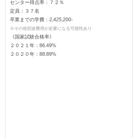
センター得点率：７２％
小論文
定員：３７名
個人面接
卒業までの学費：2,425,200-
※その他別途費用が必要になる可能性あり
《国家試験合格率》
２０２１年：86.49%
２０２０年：88.89%