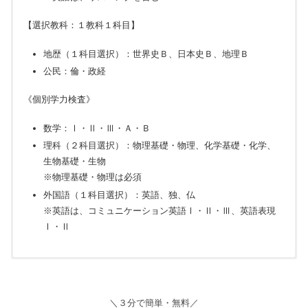
【選択教科：１教科１科目】
地歴（１科目選択）：世界史Ｂ、日本史Ｂ、地理Ｂ
公民：倫・政経
《個別学力検査》
数学：Ⅰ・Ⅱ・Ⅲ・Ａ・Ｂ
理科（２科目選択）：物理基礎・物理、化学基礎・化学、
生物基礎・生物
※物理基礎・物理は必須
外国語（１科目選択）：英語、独、仏
※英語は、コミュニケーション英語Ⅰ・Ⅱ・Ⅲ、英語表現
Ⅰ・Ⅱ
調査書等
学力検査
TOEFL等の成績証明書
共通選抜
小論文
各学部が指定する2019年度又2020年度の日本留学試験の教
＼３分で簡単・無料／